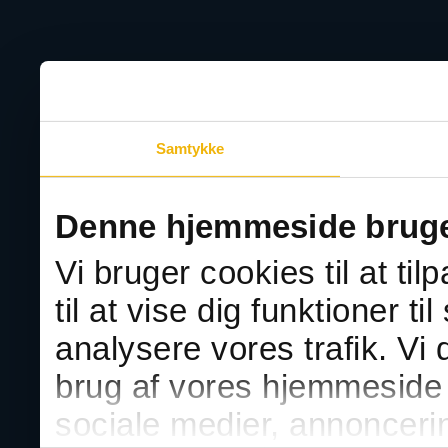
Samtykke
Er du klar til de n
Denne hjemmeside bruge
Prøv 
Vi bruger cookies til at ti
til at vise dig funktioner ti
analysere vores trafik. Vi
Prøv en gratis teoriprø
brug af vores hjemmeside 
sociale medier, annonceri