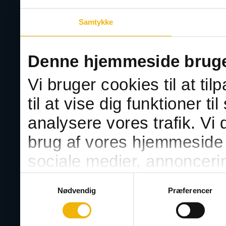
Samtykke
Er du klar til de n
Denne hjemmeside bruge
Prøv 
Vi bruger cookies til at ti
til at vise dig funktioner ti
analysere vores trafik. Vi
Prøv en gratis teoriprø
brug af vores hjemmeside 
sociale medier, annonceri
Grati
Vores partnere kan kombi
Samtykkevalg
Nødvendig
Præferencer
oplysninger, du har givet 
fra din brug af deres tjenes
Luk reklame og for